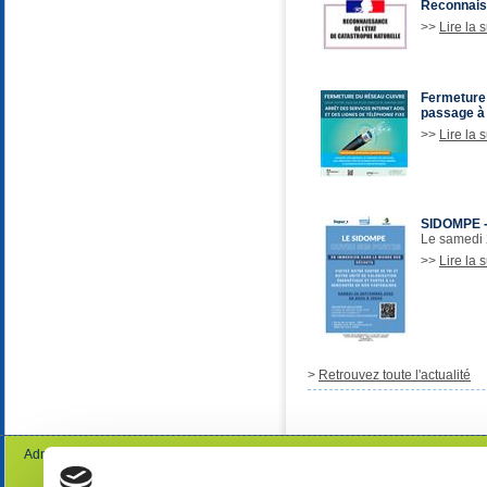
Reconnaiss
>>
Lire la s
Fermeture 
passage à 
>>
Lire la s
SIDOMPE 
Le samedi
>>
Lire la s
>
Retrouvez toute l'actualité
Administration
Gestion des cookies