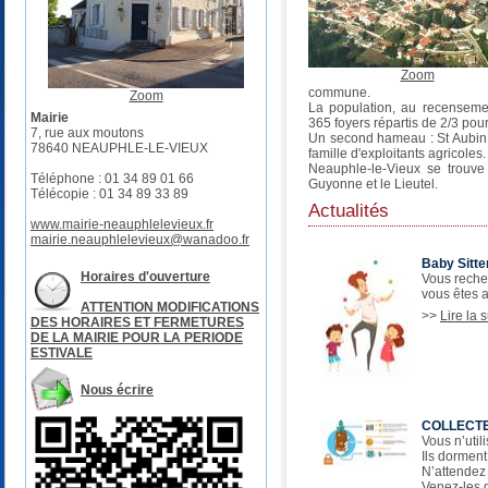
Zoom
commune.
Zoom
La population, au recenseme
Mairie
365 foyers répartis de 2/3 pou
7, rue aux moutons
Un second hameau : St Aubin 
78640 NEAUPHLE-LE-VIEUX
famille d'exploitants agricoles.
Neauphle-le-Vieux se trouve 
Téléphone : 01 34 89 01 66
Guyonne et le Lieutel.
Télécopie : 01 34 89 33 89
Actualités
www.mairie-neauphlelevieux.fr
mairie.neauphlelevieux@wanadoo.fr
Baby Sitter
Horaires d'ouverture
Vous reche
vous êtes au
ATTENTION MODIFICATIONS
>>
Lire la s
DES HORAIRES ET FERMETURES
DE LA MAIRIE POUR LA PERIODE
ESTIVALE
Nous écrire
COLLECTE
Vous n’util
Ils dorment 
N’attendez 
Venez-les d