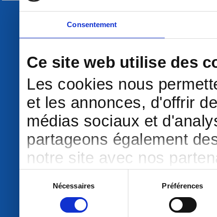
Consentement
Ce site web utilise des c
Les cookies nous permette
et les annonces, d'offrir d
médias sociaux et d'analys
partageons également des i
notre site avec nos parte
publicité et d'analyse, qu
Sélection
Nécessaires
Préférences
du
d'autres informations que 
consentement
ont collectées lors de votre