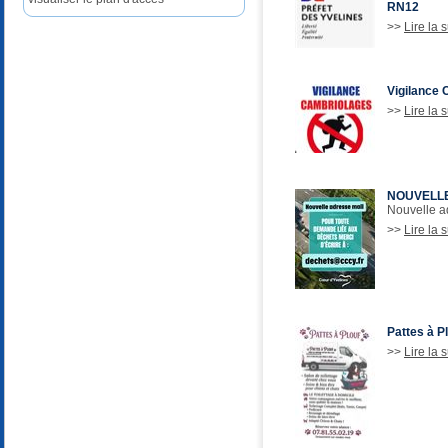
RN12
>>
Lire la s
Vigilance 
>>
Lire la s
NOUVELLE
Nouvelle a
>>
Lire la s
Pattes à P
>>
Lire la s