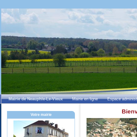
Mairie de Neauphle-Le-Vieux
Mairie en ligne
Espace administ
Bienv
Votre mairie