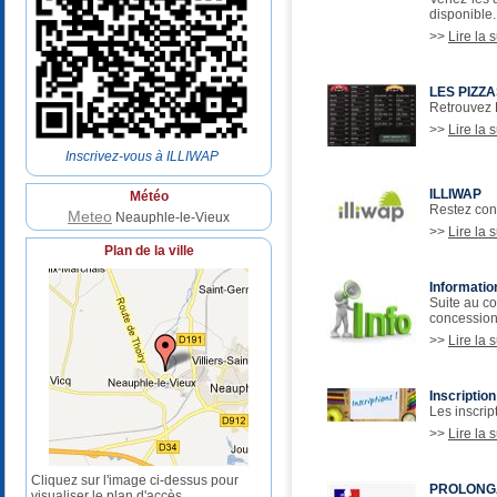
disponible.
>>
Lire la s
LES PIZZ
Retrouvez 
>>
Lire la s
Inscrivez-vous à ILLIWAP
ILLIWAP
Météo
Restez con
Meteo
Neauphle-le-Vieux
>>
Lire la s
Plan de la ville
Informati
Suite au co
concession
>>
Lire la s
Inscriptio
Les inscrip
>>
Lire la s
Cliquez sur l'image ci-dessus pour
PROLONGATI
visualiser le plan d'accès