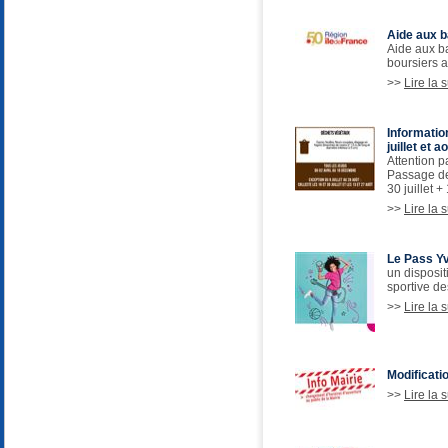
Aide aux b
Aide aux ba
boursiers a
>>
Lire la s
Informatio
juillet et a
Attention p
Passage des
30 juillet +
>>
Lire la s
Le Pass Yv
un disposit
sportive d
>>
Lire la s
Modificati
>>
Lire la s