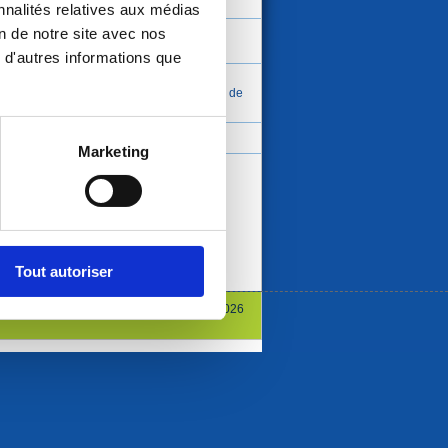
Demande d'acte d'état-civil
nnalités relatives aux médias
on de notre site avec nos
Demande d'opération Tranquillité
Vacances
 d'autres informations que
PARTICIPATION CITOYENNE
Formulaire de contact avec la brigade de
gendarmerie
Demande de conteneur
Marketing
Tout autoriser
© Mairie Neauphle Le Vieux 2026