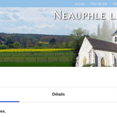
Accueil
Plan du site
No
en ligne
Espace administrés
Tourisme
Annuaire des associati
Détails
Salle communale
igner auprès du secrétariat de la mairie.
ies.