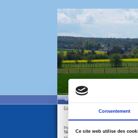
Mairie de Neauphle-Le-Vieux
Mairie 
Espace administrés
/
Salle communale
Consentement
Pour toute demande de réservation, se rense
Ce site web utilise des cook
Téléphone : 01 34 89 01 66