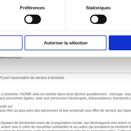
Préférences
Statistiques
 46 33
 village
Autoriser la sélection
Valérie DUPUIS
 est l’association de service à domicile.
à domicile, l'ADMR aide les famille dans leurs tâches quotidiennes : ménage, rep
e aux personnes âgées, aide aux personnes handicapés, téléassistance, transports 
ndé sur :
pour être au plus près des personnes et leur proposer une offre de service qui répo
s équipes de bénévoles issus de la population locale, qui développent une action col
ction vise à créer de nouvelles solidarités là où celles qui existaient se révèlent d
e l’action du bénévole, celle du professionnel et celle de la personne aidée. Cette r