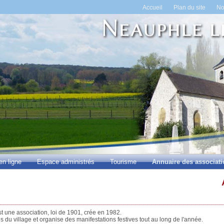
Accueil
Plan du site
No
en ligne
Espace administrés
Tourisme
Annuaire des associat
 une association, loi de 1901, crée en 1982.
lles du village et organise des manifestations festives tout au long de l'année.