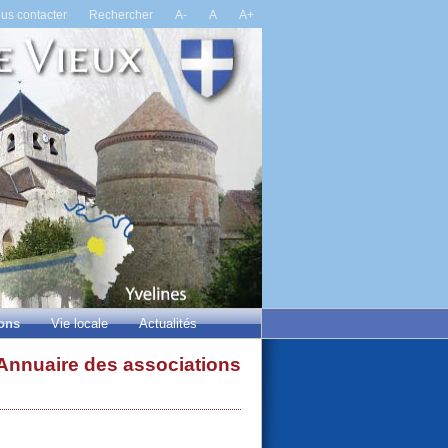
us contacter
Rechercher
A-
A
A+
ions
Vie locale
Actualités
Annuaire des associations