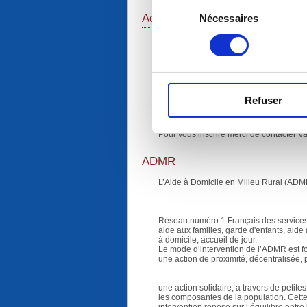
Sélection
Activité Théâtre
Nécessaires
du
consentement
Association Libre En Scéne
Intervenante : Valérie DUPUIS 06 60 48
Adresse mail : valeriedupuis@free.fr
L'activité se passe à la salle de fêtes du
Refuser
VENDREDI
Les Adultes 20h30 – 22h00
Pour vous inscrire merci de contacter 
ADMR
L’Aide à Domicile en Milieu Rural (ADMR)
Réseau numéro 1 Français des services 
aide aux familles, garde d'enfants, aid
à domicile, accueil de jour.
Le mode d’intervention de l’ADMR est fo
une action de proximité, décentralisée, 
une action solidaire, à travers de petite
les composantes de la population. Cette a
intervention repose sur l’équilibre entr