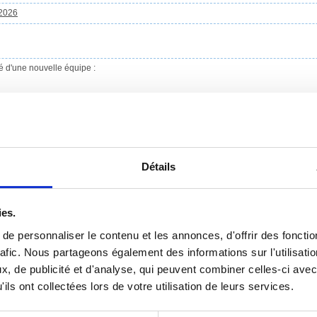
 2026
é d'une nouvelle équipe :
Détails
vante :
foyerrural.nlv78@gmail.com
a
page Facebook
ies.
e personnaliser le contenu et les annonces, d'offrir des fonctio
rafic. Nous partageons également des informations sur l'utilisati
, de publicité et d'analyse, qui peuvent combiner celles-ci avec
ils ont collectées lors de votre utilisation de leurs services.
 Foyer Rural, une subvention est versé par la Mairie chaque année.