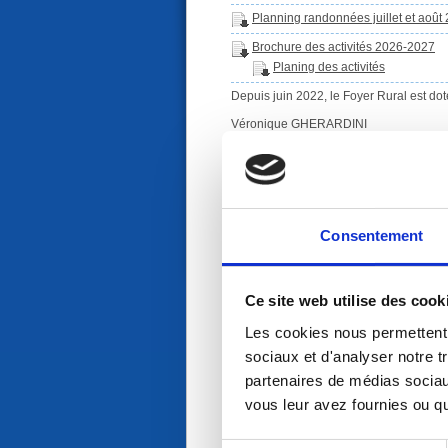
Planning randonnées juillet et août
Brochure des activités 2026-2027
Planing des activités
Depuis juin 2022, le Foyer Rural est dot
Véronique GHERARDINI
Murielle FAGHOL
Sylvie MASQUELIER
Sandra ESSNER
Pour toutes informations, vous pouvez :
Consentement
- Contacter le foyer rural à l'adresse sui
- Suivre les activités du foyer rural sur l
Ce site web utilise des cook
Les cookies nous permettent d
sociaux et d'analyser notre t
partenaires de médias sociaux
vous leur avez fournies ou qu'
Pour le fonctionnement des activités du