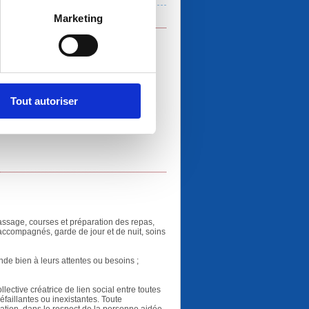
Marketing
Tout autoriser
assage, courses et préparation des repas,
accompagnés, garde de jour et de nuit, soins
nde bien à leurs attentes ou besoins ;
lective créatrice de lien social entre toutes
éfaillantes ou inexistantes. Toute
elation, dans le respect de la personne aidée