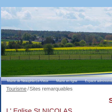
Mairie de Neauphle-Le-Vieux
Mairie en ligne
Espace administr
Tourisme
/
Sites remarquables
L' Eglise St NICOLAS