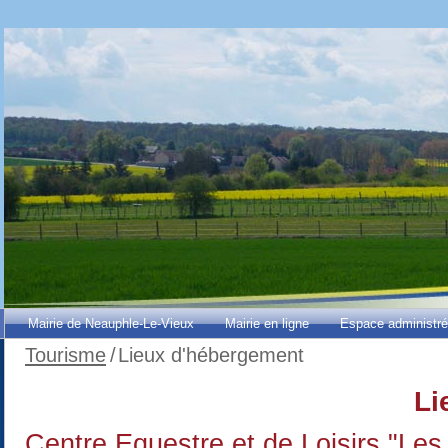
Mairie de Neauphle-Le-Vieux
Mairie en ligne
Espace administr
Tourisme
/
Lieux d'hébergement
Li
Centre Equestre et de Loisirs "Les