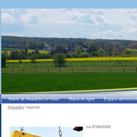
Mairie de Neauphle-Le-Vieux
Mairie en ligne
Espace administr
Actualités
/
Agenda
Le 07/06/2026