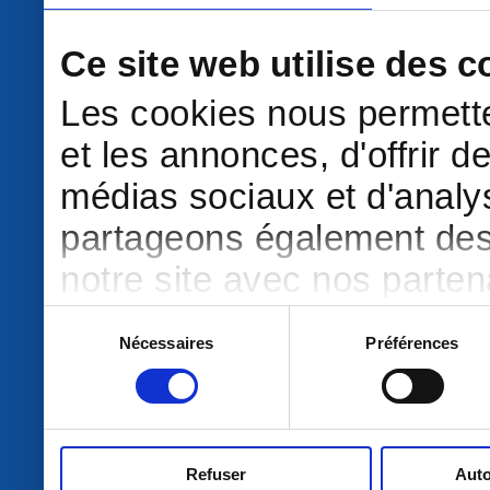
Ce site web utilise des c
Les cookies nous permette
et les annonces, d'offrir d
médias sociaux et d'analys
partageons également des i
notre site avec nos parte
publicité et d'analyse, qu
Sélection
Nécessaires
Préférences
du
d'autres informations que 
consentement
ont collectées lors de votre
Refuser
Auto