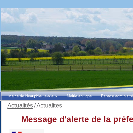
Mairie de Neauphle-Le-Vieux
Mairie en ligne
Espace administr
Actualités
/
Actualites
Message d'alerte de la préf