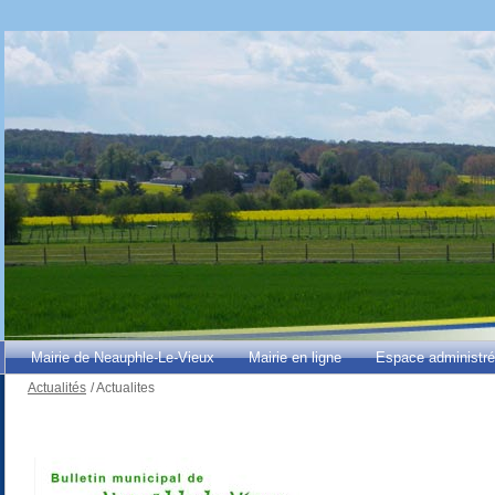
Mairie de Neauphle-Le-Vieux
Mairie en ligne
Espace administr
Actualités
/
Actualites