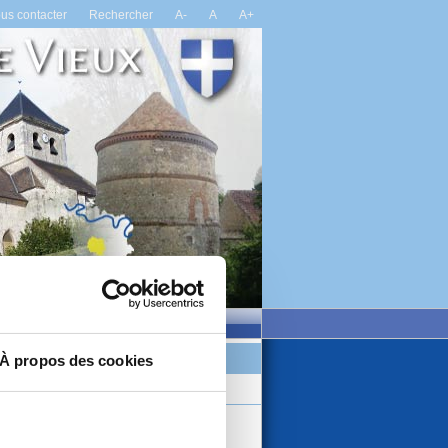
us contacter
Rechercher
A-
A
A+
ns
Vie locale
Actualités
Actualites
À propos des cookies
Agenda