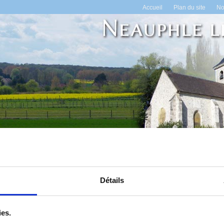
Accueil
Plan du site
No
en ligne
Espace administrés
Tourisme
Annuaire des associatio
Détails
Inscription École Marie de Cressay
Les inscriptions sont ouvertes
ies.