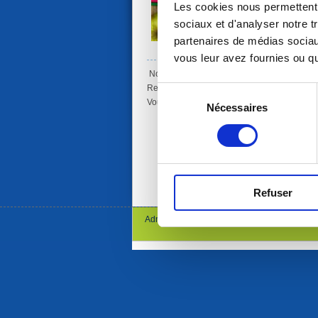
Les cookies nous permettent d
sociaux et d'analyser notre t
partenaires de médias sociaux
Zoom
vous leur avez fournies ou qu'
Nous vous informons que les inscriptions so
Retrouvez les informations d'inscriptions sur
Sélection
Vous pouvez passer en mairie aux horaires d'
Nécessaires
du
consentement
Refuser
Administration
Gestion des cookies