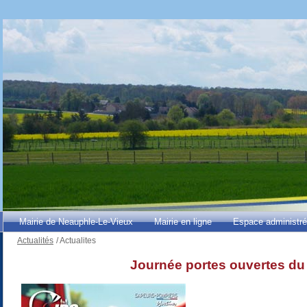
Mairie de Neauphle-Le-Vieux
Mairie en ligne
Espace administr
Actualités
/
Actualites
Journée portes ouvertes du